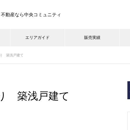
ト不動産なら中央コミュニティ
エリアガイド
販売実績
り 築浅戸建て
土地
戸建て
マンション
都市型
旧軽井沢 鹿島の森北
り 築浅戸建て