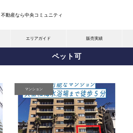
ト不動産なら中央コミュニティ
エリアガイド
販売実績
ペット可
土地
戸建て
マンション
都市型
旧軽井沢 鹿島の森北
マンション