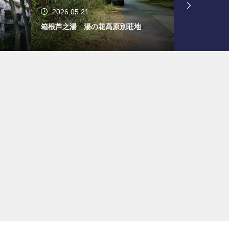
2026.05.21
2024.11.
箱根芦之湯 湯の花高原別荘地
旧軽井沢 鹿