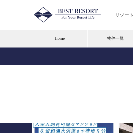
リゾー
Home
物件一覧
箱根芦之湯 湯の花高原別荘地