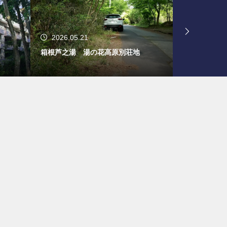
2026.05.21
2024.11.
箱根芦之湯 湯の花高原別荘地
旧軽井沢 鹿