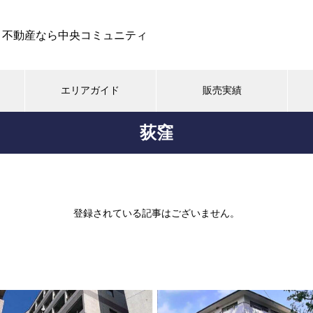
ト不動産なら中央コミュニティ
エリアガイド
販売実績
荻窪
土地
戸建て
マンション
都市型
旧軽井沢 鹿島の森北
登録されている記事はございません。