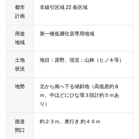
都市
非線引区域 22 条区域
計画
用途
第一種低層住居専用地域
地域
土地
地目：原野、現況：山林（ヒノキ等）
状況
地勢
北から南へ下る傾斜地（高低差約８
ｍ、中ほどにひな壇３段計約５ｍあ
り）
接道
約２３ｍ、奥行き 約４０ｍ
間口