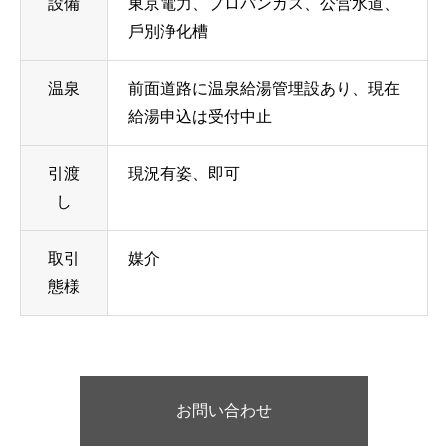
設備
東京電力、プロパンガス、公営水道、
⼾別浄化槽
温泉
前面道路に温泉給湯管埋設あり、現在
給湯申込は受付中止
引渡
現況有姿、即可
し
取引
媒介
態様
お問い合わせ