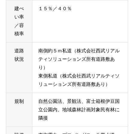
建ぺ
１５％／４０％
い率
／容
積率
道路
南側約５ｍ私道（株式会社⻄武リアル
状況
ティソリューションズ所有道路敷あ
り）
東側私道（株式会社⻄武リアルティソ
リューションズ所有道路敷あり）
規制
自然公園法、景観法、富士箱根伊豆国
立公園内、地域森林計画対象⺠有林に
隣接