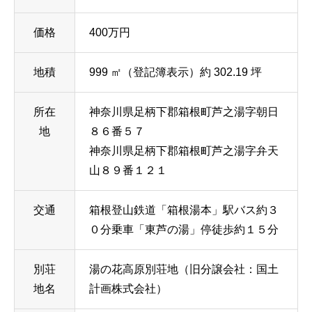
価格
400万円
地積
999 ㎡（登記簿表示）約 302.19 坪
所在
神奈川県足柄下郡箱根町芦之湯字朝日
地
８６番５７
神奈川県足柄下郡箱根町芦之湯字弁天
山８９番１２１
交通
箱根登山鉄道「箱根湯本」駅バス約３
０分乗車「東芦の湯」停徒歩約１５分
別荘
湯の花高原別荘地（旧分譲会社：国土
地名
計画株式会社）