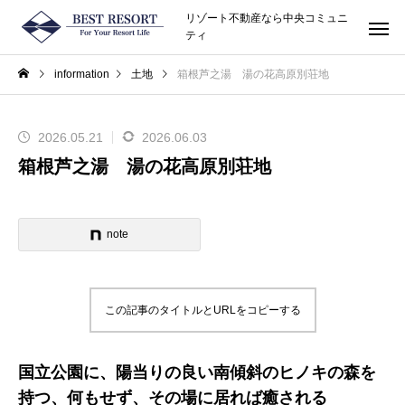
リゾート不動産なら中央コミュニ
ティ
information
土地
箱根芦之湯 湯の花高原別荘地
2026.05.21
2026.06.03
箱根芦之湯 湯の花高原別荘地
note
この記事のタイトルとURLをコピーする
国立公園に、陽当りの良い南傾斜のヒノキの森を
持つ、何もせず、その場に居れば癒される