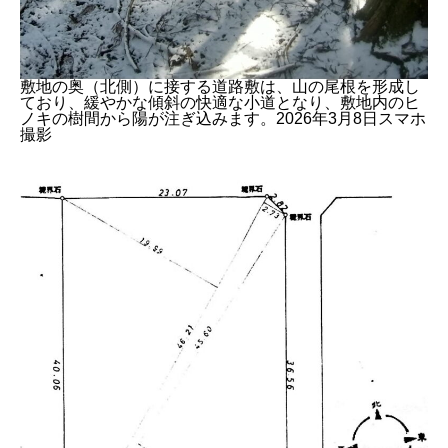
敷地の奥（北側）に接する道路敷は、山の尾根を形成し
ており、緩やかな傾斜の快適な小道となり、敷地内のヒ
ノキの樹間から陽が注ぎ込みます。2026年3月8日スマホ
撮影