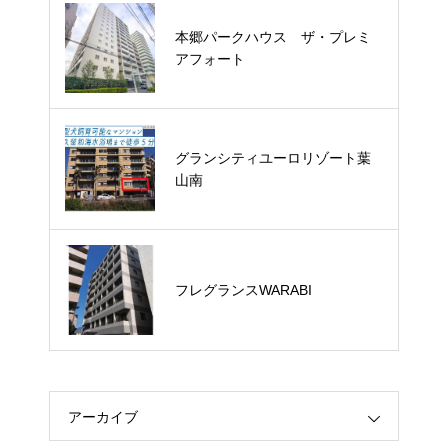
本郷パークハウス ザ・プレミ
旧軽井沢 鹿島の森北
アフォート
軽井沢南原グルメ通り 築浅戸建
グランシティユーロリゾート葉
て
山南
【速報】箱根仙石原 保養所
フレグランスWARABI
アーカイブ