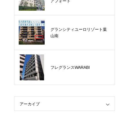
アフォート
軽井沢南原グルメ通り 築浅戸建
グランシティユーロリゾート葉
て
山南
【速報】箱根仙石原 保養所
フレグランスWARABI
アーカイブ