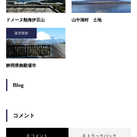
ドメーヌ熱海伊豆山
山中湖村 土地
販売実績
静岡県御殿場市
Blog
コメント
0 コメント
0 トラックバック